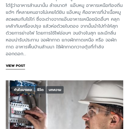
ได้รู้ว่าอาหารล้านนานั้น ลำขนาด!! แอ๊บหมู อาหารเหนือท้องถิ่น
แต้ๆ ที่หลายคนอาจไม่เคยได้ยิน แอ๊บหมู คืออาหารที่นำเนื้อหมู
สดผสมกับไข่ไก่ ซึ่งจะต่างจากแอ๊บอาหารเหนือชนิดอื่นๆ คลุก
เคล้ากับเครื่องปรุง แล้วห่อด้วยใบตอง จากนั้นนำไปทำให้สุก
ด้วยการย่างไฟ โดยการใช้ไฟอ่อนๆ จนข้างในสุก และมีกลิ่น
หอมน่ารับประทาน จอผักกาด แกงผักกาดเหนือ หรือ จอผัก
กาด อาหารพื้นบ้านล้านนา ใช้ผักกาดกวางตุ้งที่กำลัง
ออกดอก…
VIEW POST
กำลังมาแรง
ชีวิต
บทความ