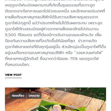
เหตุภูเขาไฟระเบิดผลกระทบที่เกิดขึ้นรุนแรงจนทั้งเกาะถูก
ตัดขาดจากโลกภายนอกไปช่วงระยะหนึ่ง และอีกหลายประเทศที่
ชายฝั่งติดมหาสมุทรแปซิฟิกได้รับความเสียหายรุนแรงจาก
ภูเขาไฟปะทุลูกนี้ แม้ว่าประเทศไทยไม่ได้รับผลกระทบ เพราะจุด
ภูเขาไฟใต้ทะเลระเบิดอยู่ห่างจากชายฝั่งของไทยไปประมาณ
9,500 กิโลเมตร แต่ก็ต้องมีการจับตามองและเฝ้าระวัง เพื่อ
ป้องกันความเสียหายที่จะเกิดขึ้นให้น้อยที่สุด ข่าวการเกิด
ภูเขาไฟหลายแห่งที่ยังคุกรุ่นอยู่นั้น ส่วนใหญ่จะเป็นภูเขาไฟที่ตั้ง
อยู่บนเทือกเขารอบมหาสมุทรแปซิฟิก หรือ “วงแหวนแห่งไฟ”
ที่หลายๆคนรู้จักกันดี ซึ่งมากกว่าร้อยละ 75% ของภูเขาไฟ
ทั้งหมดบนโลก…
VIEW POST
ท่องเที่ยว
บทความ