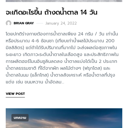
จะเกิดอะไรขึ้น ถ้างดน้ำตาล 14 วัน
January 24, 2022
BRIAN GRAY
โดยปกติร่างกายต้องการน้ำตาลเพียง 24 กรัม / วัน เท่านั้น
หรือประมาณ 4-6 ช้อนชา (เทียบเท่าน้ำผลไม้ประมาณ 200
มิลลิลิตร) แต่ถ้าได้รับปริมาณที่มากไป จะส่งผลต่อสุขภาพใน
ระยะยาว เกิดภาวะระดับน้ำตาลในเลือดสูง และประสิทธิภาพใน
การผลิตฮอร์โมนอินซูลินลดลง น้ำตาลแบ่งได้เป็น 2 ประเภท
น้ำตาลธรรมชาติ ที่ได้จากผัก ผลไม้ต่างๆ (ฟรุกโตส) และ
น้ำตาลในนม (แล็กโทส) น้ำตาลสังเคราะห์ หรือน้ำตาลที่ปรุง
แต่ง เช่น ขนมหวาน น้ำอัดลม…
VIEW POST
บทความ