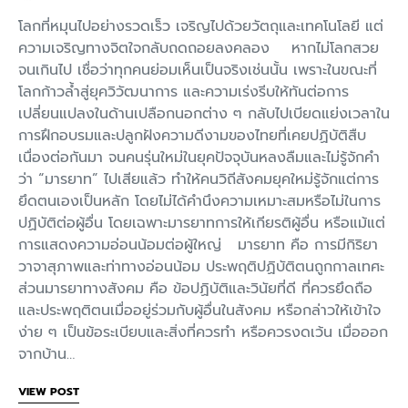
โลกที่หมุนไปอย่างรวดเร็ว เจริญไปด้วยวัตถุและเทคโนโลยี แต่
ความเจริญทางจิตใจกลับถดถอยลงคลอง หากไม่โลกสวย
จนเกินไป เชื่อว่าทุกคนย่อมเห็นเป็นจริงเช่นนั้น เพราะในขณะที่
โลกก้าวล้ำสู่ยุควิวัฒนาการ และความเร่งรีบให้ทันต่อการ
เปลี่ยนแปลงในด้านเปลือกนอกต่าง ๆ กลับไปเบียดแย่งเวลาใน
การฝึกอบรมและปลูกฝังความดีงามของไทยที่เคยปฏิบัติสืบ
เนื่องต่อกันมา จนคนรุ่นใหม่ในยุคปัจจุบันหลงลืมและไม่รู้จักคำ
ว่า “มารยาท” ไปเสียแล้ว ทำให้คนวิถีสังคมยุคใหม่รู้จักแต่การ
ยึดตนเองเป็นหลัก โดยไม่ได้คำนึงความเหมาะสมหรือไม่ในการ
ปฏิบัติต่อผู้อื่น โดยเฉพาะมารยาทการให้เกียรติผู้อื่น หรือแม้แต่
การแสดงความอ่อนน้อมต่อผู้ใหญ่ มารยาท คือ การมีกิริยา
วาจาสุภาพและท่าทางอ่อนน้อม ประพฤติปฏิบัติตนถูกกาลเทศะ
ส่วนมารยาทางสังคม คือ ข้อปฏิบัติและวินัยที่ดี ที่ควรยึดถือ
และประพฤติตนเมื่ออยู่ร่วมกับผู้อื่นในสังคม หรือกล่าวให้เข้าใจ
ง่าย ๆ เป็นข้อระเบียบและสิ่งที่ควรทำ หรือควรงดเว้น เมื่อออก
จากบ้าน…
VIEW POST