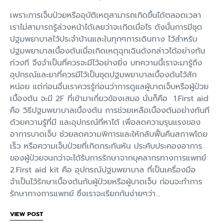
เพราะการเจ็บป่วยหรืออุบัติเหตุสามารถเกิดขึ้นได้ตลอดเวลา
เราไม่สามารถรู้ล่วงหน้าได้เลยว่าจะเกิดเมื่อไร ดังนั้นการมีชุด
ปฐมพยาบาลไว้ประจำบ้านและในทุกๆการเดินทาง ไว้สำหรับ
ปฐมพยาบาลเบื้องต้นเมื่อเกิดเหตุฉุกเฉินดังกล่าวได้อย่างทัน
ท่วงที จึงจำเป็นที่ควรจะมีไว้อย่างยิ่ง บทความนี้เราจะมารู้ถึง
อุปกรณ์และยาที่ควรมีไว้เป็นชุดปฐมพยาบาลเบื้องต้นไว้สัก
หน่อย แต่ก่อนอื่นเราควรรู้ก่อนว่าการดูแลผู้บาดเจ็บหรือผู้ป่วย
เบื้องต้น จะมี 2F ที่เข้ามาเกี่ยวข้องเสมอ นั่นก็คือ 1.First aid
คือ วิธีปฐมพยาบาลเบื้องต้น การช่วยเหลือเบื้องต้นอย่างทันที
ด้วยความรู้ที่มี และอุปกรณ์ที่หาได้ เพื่อลดความรุนแรงของ
อาการบาดเจ็บ ช่วยลดความพิการและให้กลับฟื้นคืนสภาพโดย
เร็ว หรือความเจ็บป่วยที่เกิดกระทันหัน ประคับประคองอาการ
ของผู้ป่วยจนกว่าจะได้รับการรักษาจากบุคลากรทางการแพทย์
2.First aid kit คือ อุปกรณ์ปฐมพยาบาล ที่เป็นเครื่องมือ
จำเป็นไว้รักษาเบื้องต้นกับผู้ป่วยหรือผู้บาดเจ็บ ก่อนจะทำการ
รักษาทางการแพทย์ ซึ่งเราจะเรียกกันง่ายๆว่า…
VIEW POST