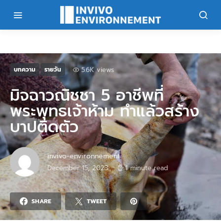
5.6K views
บทความ
รายวัน
มิจฉาวณิชชา 5 อาชีพที่
พระพุทธเจ้าห้าม ทำแล้วสร้าง
บาปติดตัว
invivo-environnement
December 15, 2023
1 minute read
SHARE
TWEET