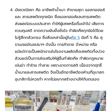
มัชชวณิชชา คือ อาชีพค้าน้ำเมา ค้าขายสุรา แอลกอฮอล์
และ สารเสพติดทุกชนิด ซึ่งแอลกฮอล์และสารเสพติด
ส่งผลต่อระบบประสาท ทำให้ผู้เสพหรือดื่มเข้าไป เสียการ
ควบคุมสติ ขาดความยับยั้งชั่งใจ ทำผิดศึลทุกข้อได้โดย
ไม่รู้สึกกลัวเกรง ซึ่งสิ่งเหล่านี้อยู่ใน
ศีล 5
ข้อที่ 5 คือ สุ
ราเมรยมัฌชปมาฯ ดังนั้น การค้าขาย จำหน่าย หรือ
แม้แต่การเป็นพนักงานในโรงงานผลิตสิ่งเสพติดทั้งปวง
ล้วนแต่เป็นการส่งเสริมให้ผู้อื่นทำผิดศีล ทำผิดกฏหมาย
เข่นฆ่า ทำร้าย ทำลาย เพราะขาดการสติ เนื่องจากฤทธิ์
น้ำเมาและสารเสพติด จึงเป็นอีกอาชีพต้องห้ามที่อุบาสก
อุบาสิกาไม่ควรทำ หากไม่อยากสร้างบาปให้กับตนเอง