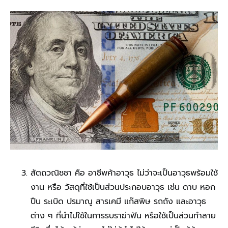
สัตถวณิชชา คือ อาชีพค้าอาวุธ ไม่ว่าจะเป็นอาวุธพร้อมใช้
งาน หรือ วัสดุที่ใช้เป็นส่วนประกอบอาวุธ เช่น ดาบ หอก
ปืน ระเบิด ปรมาณู สารเคมี แก๊สพิษ รถถัง และอาวุธ
ต่าง ๆ ที่นำไปใช้ในการรบราฆ่าฟัน หรือใช้เป็นส่วนทำลาย