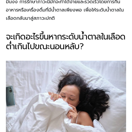
มึนงง
การรักษาภาวะนี้มักจะทำได้ง่ายและรวดเร็วโดยการกิน
อาหารหรือเครื่องดื่มที่มีน้ำตาลเพียงพอ เพื่อให้ระดับน้ำตาลใน
เลือดกลับมาสู่สภาวะปกติ
จะเกิดอะไรขึ้นหากระดับน้ำตาลในเลือด
ต่ำเกินไปขณะนอนหลับ?