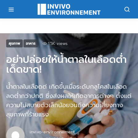
1.5K views
สุขภาพ
อาหาร
อย่าปล่อยให้น้ำตาลในเลือดต่ำ
เด็ดขาด!
น้ำตาลในเลือดต่ เกิดขึ้นเมื่อระดับกลูโคสในเลือด
ลดต่ำกว่าปกติ ซึ่งส่งผลให้เกิดอาการต่างๆ ตั้งแต่
ความไม่สบายตัวเล็กน้อยจนถึงความเสี่ยงทาง
สุขภาพที่ร้ายแรง
invivo-environnement