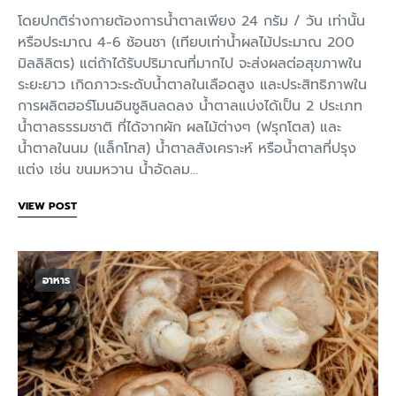
โดยปกติร่างกายต้องการน้ำตาลเพียง 24 กรัม / วัน เท่านั้น
หรือประมาณ 4-6 ช้อนชา (เทียบเท่าน้ำผลไม้ประมาณ 200
มิลลิลิตร) แต่ถ้าได้รับปริมาณที่มากไป จะส่งผลต่อสุขภาพใน
ระยะยาว เกิดภาวะระดับน้ำตาลในเลือดสูง และประสิทธิภาพใน
การผลิตฮอร์โมนอินซูลินลดลง น้ำตาลแบ่งได้เป็น 2 ประเภท
น้ำตาลธรรมชาติ ที่ได้จากผัก ผลไม้ต่างๆ (ฟรุกโตส) และ
น้ำตาลในนม (แล็กโทส) น้ำตาลสังเคราะห์ หรือน้ำตาลที่ปรุง
แต่ง เช่น ขนมหวาน น้ำอัดลม…
VIEW POST
อาหาร