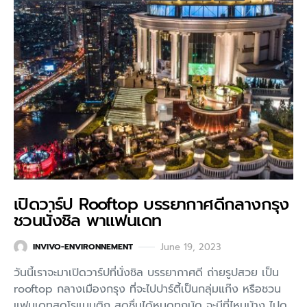
เปิดวาร์ป Rooftop บรรยากาศดีกลางกรุง
ชวนนั่งชิล พาแฟนเดท
June 19, 2023
INVIVO-ENVIRONNEMENT
วันนี้เราจะมาเปิดวาร์ปที่นั่งชิล บรรยากาศดี ถ่ายรูปสวย เป็น
rooftop กลางเมืองกรุง ที่จะไปปาร์ตี้เป็นกลุ่มแก๊ง หรือชวน
แฟนเดทสุดโรแมนติก สดชื่นได้หมดทุกมู้ด จะมีที่ไหนบ้าง ไปดู