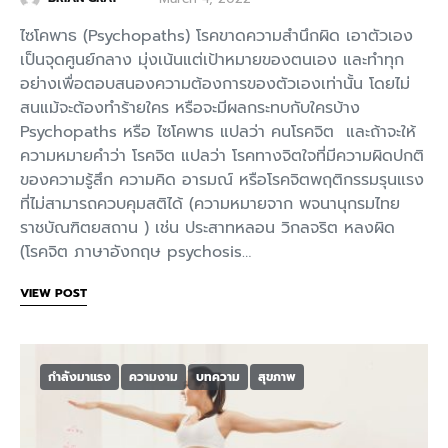
ไซโคพาธ (Psychopaths) โรคขาดความสำนึกผิด เอาตัวเอง
เป็นจุดศูนย์กลาง มุ่งเน้นแต่เป้าหมายของตนเอง และทำทุก
อย่างเพื่อตอบสนองความต้องการของตัวเองเท่านั้น โดยไม่
สนแม้จะต้องทำร้ายใคร หรือจะมีผลกระทบกับใครบ้าง
Psychopaths หรือ ไซโคพาธ แปลว่า คนโรคจิต และถ้าจะให้
ความหมายคำว่า โรคจิต แปลว่า โรคทางจิตใจที่มีความผิดปกติ
ของความรู้สึก ความคิด อารมณ์ หรือโรคจิตพฤติกรรมรุนแรง
ที่ไม่สามารถควบคุมสติได้ (ความหมายจาก พจนานุกรมไทย
ราชบัณฑิตยสถาน ) เช่น ประสาทหลอน วิกลจริต หลงผิด
(โรคจิต ภาษาอังกฤษ psychosis…
VIEW POST
กำลังมาแรง
ความงาม
บทความ
สุขภาพ