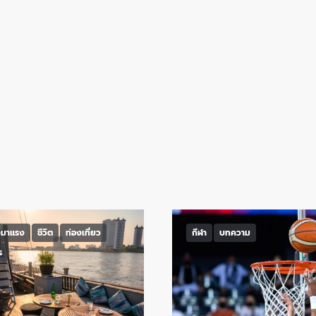
งมาแรง
ชีวิต
ท่องเที่ยว
กีฬา
บทความ
ร