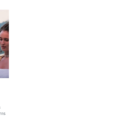
ร
การ