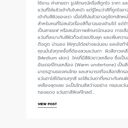
ใช้งาน ค่าสายตา รูปลักษณ์หรือสีถูกใจ ราคา แ
แว่นที่ใส่แล้วเข้ากับใบหน้า แต่รู้ไหมว่าสีที่ถูกใจอา
เข้ากับสีผิวของเรา เมื่อใส่ไปแล้วอาจดูขัดๆสักหน
สำหรับคนที่ไม่สนใจเรื่องสีก็อาจมองข้ามได้ แต่ถ
เป็นสายแฟ หรือสนใจภาพลักษณ์ตนเอง การเลื
แว่นที่เหมาะกับสีผิวก็จะช่วยปรับลุค และเพิ่มความ
ดึงดูด น่ามอง ให้คุณได้อย่างแน่นอน และยังทำใ
คุณมั่นใจทุกครั้งที่ต้องสวมแว่นตา ผิวสีขาวเหล
(Medium skin) ใครที่มีสีผิวขาวเหลือง ซึ่งเป็น
อันเดอร์โทนเหลือง (Warm undertone) เป็นสี
มาตรฐานของคนไทย และสามารถที่จะเลือกสีกร
แว่นตาใส่ได้แทบทุกสี แต่สีแว่นตาที่เหมาะกับคนผ
เหลืองสุดเลย จะเป็นโทนสีสว่างอย่าง กรอบแว่น
ทองแดง แว่นตาสีพิงค์โกลด์…
VIEW POST