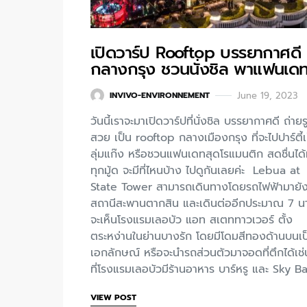
เปิดวาร์ป Rooftop บรรยากาศดี
กลางกรุง ชวนนั่งชิล พาแฟนเด
June 19, 2023
INVIVO-ENVIRONNEMENT
วันนี้เราจะมาเปิดวาร์ปที่นั่งชิล บรรยากาศดี ถ่ายร
สวย เป็น rooftop กลางเมืองกรุง ที่จะไปปาร์ตี้
ลุ่มแก๊ง หรือชวนแฟนเดทสุดโรแมนติก สดชื่นได
ทุกมู้ด จะมีที่ไหนบ้าง ไปดูกันเลยค่ะ Lebua at
State Tower สามารถเดินทางโดยรถไฟฟ้ามายั
สถานีสะพานตากสิน และเดินต่ออีกประมาณ 7 นาท
จะเห็นโรงแรมเลอบัว แอท สเตททาวเวอร์ ตั้ง
ตระหง่านในย่านบางรัก โดยมีโดมสีทองด้านบนเป
เอกลักษณ์ หรือจะนำรถส่วนตัวมาจอดที่ตึกได้เช่
ที่โรงแรมเลอบัวมีร้านอาหาร บาร์หรู และ Sky B
VIEW POST