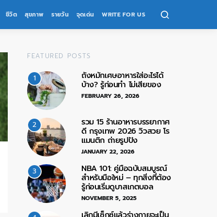
ชีวิต
สุขภาพ
รายวัน
จุดเด่น
WRITE FOR US
FEATURED POSTS
ถังหมักเศษอาหารใส่อะไรได้
1
บ้าง? รู้ก่อนทำ ไม่เสียของ
FEBRUARY 26, 2026
รวม 15 ร้านอาหารบรรยากาศ
2
ดี กรุงเทพ 2026 วิวสวย โร
แมนติก ถ่ายรูปปัง
JANUARY 22, 2026
NBA 101: คู่มือฉบับสมบูรณ์
3
สำหรับมือใหม่ – ทุกสิ่งที่ต้อง
รู้ก่อนเริ่มดูบาสเกตบอล
NOVEMBER 5, 2025
เลิกมีเซ็กซ์แล้วร่างกายจะเป็น