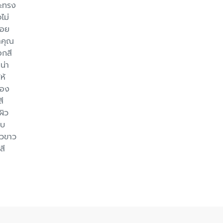
ละทรง
จไม่
่อย
้าคุณ
อกสี
น่า
ห้
ือง
สี
ผิว
อบ
ิวขาว
สี