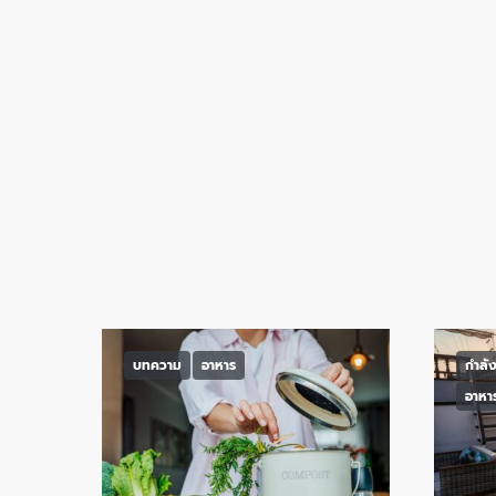
บทความ
อาหาร
กำลั
อาหา