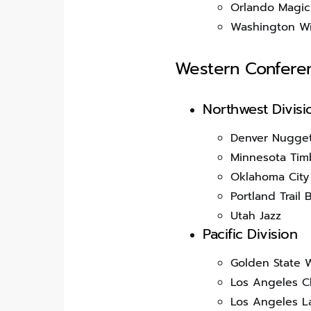
Orlando Magic
Washington Wi
Western Confere
Northwest Divisi
Denver Nugge
Minnesota Tim
Oklahoma City
Portland Trail 
Utah Jazz
Pacific Division
Golden State W
Los Angeles C
Los Angeles L