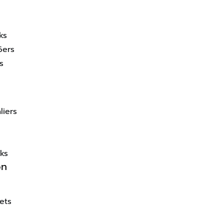
ks
6ers
s
liers
ks
on
ets