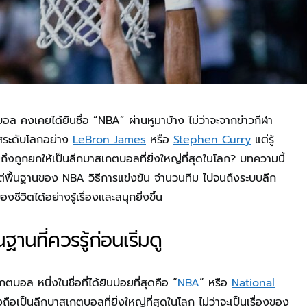
อล คงเคยได้ยินชื่อ “NBA” ผ่านหูมาบ้าง ไม่ว่าจะจากข่าวกีฬา
าสระดับโลกอย่าง
LeBron James
หรือ
Stephen Curry
แต่รู้
ถึงถูกยกให้เป็นลีกบาสเกตบอลที่ยิ่งใหญ่ที่สุดในโลก? บทความนี้
ต่พื้นฐานของ NBA วิธีการแข่งขัน จำนวนทีม ไปจนถึงระบบลีก
ชีวิตได้อย่างรู้เรื่องและสนุกยิ่งขึ้น
านที่ควรรู้ก่อนเริ่มดู
กตบอล หนึ่งในชื่อที่ได้ยินบ่อยที่สุดคือ “
NBA
” หรือ
National
งถือเป็นลีกบาสเกตบอลที่ยิ่งใหญ่ที่สุดในโลก ไม่ว่าจะเป็นเรื่องของ