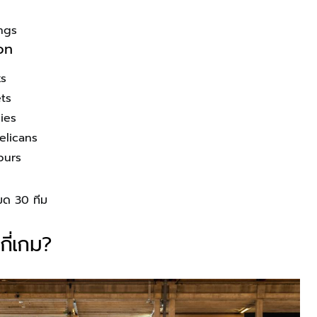
ngs
on
ks
ts
ies
elicans
purs
มด 30 ทีม
ี่เกม?