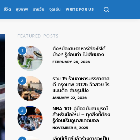
ชีวิต
สุขภาพ
รายวัน
จุดเด่น
WRITE FOR US
FEATURED POSTS
ถังหมักเศษอาหารใส่อะไรได้
1
บ้าง? รู้ก่อนทำ ไม่เสียของ
FEBRUARY 26, 2026
รวม 15 ร้านอาหารบรรยากาศ
2
ดี กรุงเทพ 2026 วิวสวย โร
แมนติก ถ่ายรูปปัง
JANUARY 22, 2026
NBA 101: คู่มือฉบับสมบูรณ์
3
สำหรับมือใหม่ – ทุกสิ่งที่ต้อง
รู้ก่อนเริ่มดูบาสเกตบอล
NOVEMBER 5, 2025
เลิกมีเซ็กซ์แล้วร่างกายจะเป็น