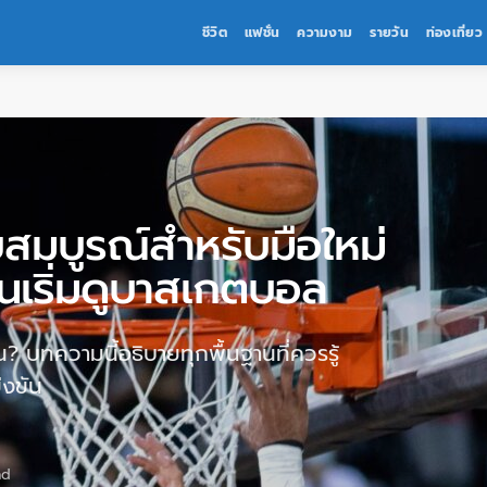
ชีวิต
แฟชั่น
ความงาม
รายวัน
ท่องเที่ยว
บสมบูรณ์สำหรับมือใหม่
ก่อนเริ่มดูบาสเกตบอล
หน? บทความนี้อธิบายทุกพื้นฐานที่ควรรู้
่งขัน
ad