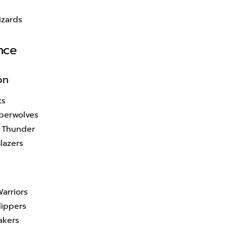
zards
nce
on
ts
berwolves
 Thunder
Blazers
arriors
lippers
akers