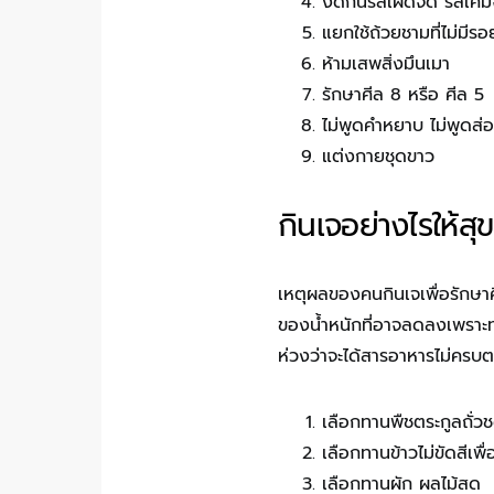
งดกินรสเผ็ดจัด รสเค็ม
แยกใช้ถ้วยชามที่ไม่มีรอ
ห้ามเสพสิ่งมึนเมา
รักษาศีล 8 หรือ ศีล 5
ไม่พูดคำหยาบ ไม่พูดส่อ
แต่งกายชุดขาว
กินเจอย่างไรให้ส
เหตุผลของคนกินเจเพื่อรักษาศ
ของน้ำหนักที่อาจลดลงเพราะท
ห่วงว่าจะได้สารอาหารไม่ครบต
เลือกทานพืชตระกูลถั่ว
เลือกทานข้าวไม่ขัดสีเพื่
เลือกทานผัก ผลไม้สด