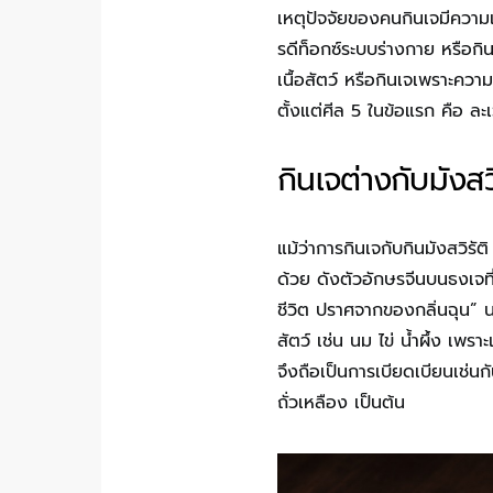
เหตุปัจจัยของคนกินเจมีความแ
รดีท็อกซ์ระบบร่างกาย หรือกิ
เนื้อสัตว์ หรือกินเจเพราะควา
ตั้งแต่ศีล 5 ในข้อแรก คือ ละ
กินเจต่างกับมังสวิ
แม้ว่าการกินเจกับกินมังสวิรัต
ด้วย ดังตัวอักษรจีนบนธงเจที
ชีวิต ปราศจากของกลิ่นฉุน” น
สัตว์ เช่น นม ไข่ น้ำผึ้ง เพราะ
จึงถือเป็นการเบียดเบียนเช่นก
ถั่วเหลือง เป็นต้น