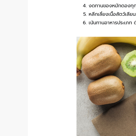
งดทานของหมักดองทุกชน
หลีกเลี่ยงเนื้อสัตว์เ
เน้นทานอาหารประเภท ต