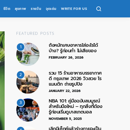
ชีวิต
สุขภาพ
รายวัน
จุดเด่น
WRITE FOR US
FEATURED POSTS
ถังหมักเศษอาหารใส่อะไรได้
1
บ้าง? รู้ก่อนทำ ไม่เสียของ
FEBRUARY 26, 2026
รวม 15 ร้านอาหารบรรยากาศ
2
ดี กรุงเทพ 2026 วิวสวย โร
แมนติก ถ่ายรูปปัง
JANUARY 22, 2026
NBA 101: คู่มือฉบับสมบูรณ์
3
สำหรับมือใหม่ – ทุกสิ่งที่ต้อง
รู้ก่อนเริ่มดูบาสเกตบอล
NOVEMBER 5, 2025
เลิกมีเซ็กซ์แล้วร่างกายจะเป็น