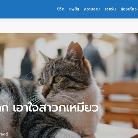
ชีวิต
แฟชั่น
ความงาม
รายวัน
ท่องเที่ยว
ปตก เอาใจสาวกเหมียว
read