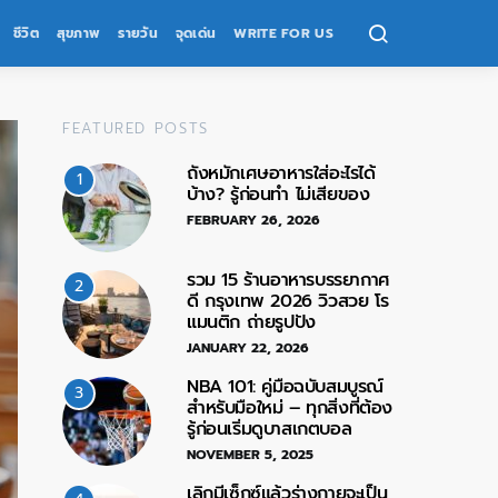
ชีวิต
สุขภาพ
รายวัน
จุดเด่น
WRITE FOR US
FEATURED POSTS
ถังหมักเศษอาหารใส่อะไรได้
1
บ้าง? รู้ก่อนทำ ไม่เสียของ
FEBRUARY 26, 2026
รวม 15 ร้านอาหารบรรยากาศ
2
ดี กรุงเทพ 2026 วิวสวย โร
แมนติก ถ่ายรูปปัง
JANUARY 22, 2026
NBA 101: คู่มือฉบับสมบูรณ์
3
สำหรับมือใหม่ – ทุกสิ่งที่ต้อง
รู้ก่อนเริ่มดูบาสเกตบอล
NOVEMBER 5, 2025
เลิกมีเซ็กซ์แล้วร่างกายจะเป็น