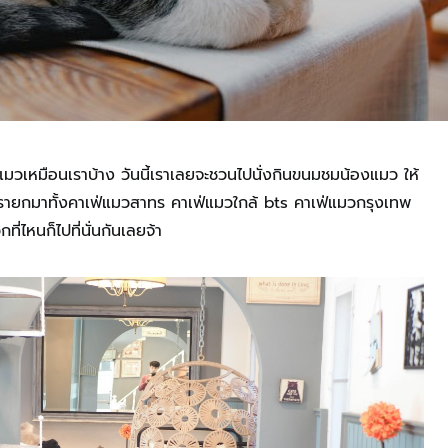
มวเหมือนเราบ้าง วันนี้เราเลยจะชวนไปนั่งกินขนมชมน้องแมว ให้
 เรายกมาทั้งคาเฟ่แมวสาทร คาเฟ่แมวใกล้ bts คาเฟ่แมวกรุงเทพ
ี่ไหนก็ไปที่นั่นกันเลยจ้า